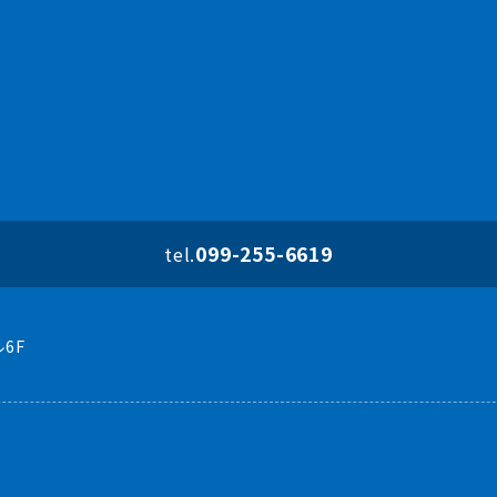
099-255-6619
tel.
6F