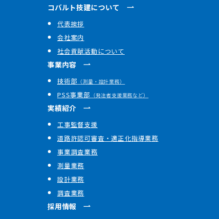
コバルト技建について
代表挨拶
会社案内
社会貢献活動について
事業内容
技術部
（測量・設計業務）
PSS事業部
（発注者支援業務など）
実績紹介
工事監督支援
道路許認可審査・適正化指導業務
事業調査業務
測量業務
設計業務
調査業務
採用情報