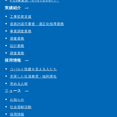
PSS事業部
（発注者支援業務など）
実績紹介
工事監督支援
道路許認可審査・適正化指導業務
事業調査業務
測量業務
設計業務
調査業務
採用情報
コバルト技建を支える人たち
充実した社員教育・福利厚生
求める人材
ニュース
お知らせ
社会貢献活動
採用情報