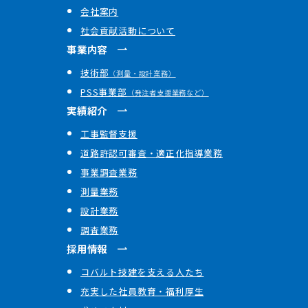
会社案内
社会貢献活動について
事業内容
技術部
（測量・設計業務）
PSS事業部
（発注者支援業務など）
実績紹介
工事監督支援
道路許認可審査・適正化指導業務
事業調査業務
測量業務
設計業務
調査業務
採用情報
コバルト技建を支える人たち
充実した社員教育・福利厚生