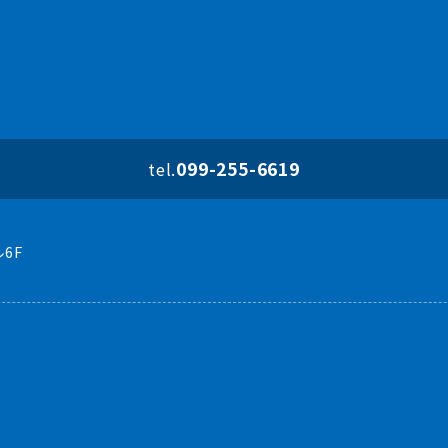
099-255-6619
tel.
6F